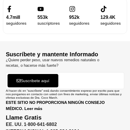
4.7mill
553k
952k
129.4K
seguidores
suscriptores
seguidores
seguidores
Suscríbete y mantente Informado
¿Quiere perder peso, usar nuevos remedios naturales o
recetas, o hacerse más fuerte?
Suscribete aquí
Al hacer clic en “suscríbete” está dando consentimiento expreso por escrito para que
nos pongamos en contacto con usted con fines de marketing, enviar últimas noticias y
ofertas exclusivas de Dra. Coco March.
ESTE SITIO NO PROPORCIONA NINGÚN CONSEJO
MÉDICO. Leer más
Llame Gratis
EE. UU. 1·800·641·6802