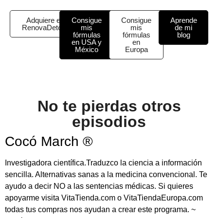
Adquiere el
Consigue
Consigue
Aprende
RenovaDetox
mis
mis
de mi
fórmulas
fórmulas
blog
en USA y
en
México
Europa
No te pierdas otros
episodios
Cocó March ®
Investigadora científica.Traduzco la ciencia a información
sencilla. Alternativas sanas a la medicina convencional. Te
ayudo a decir NO a las sentencias médicas. Si quieres
apoyarme visita VitaTienda.com o VitaTiendaEuropa.com
todas tus compras nos ayudan a crear este programa. ~