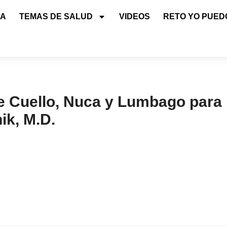
IA
TEMAS DE SALUD
VIDEOS
RETO YO PUED
e Cuello, Nuca y Lumbago para 
ik, M.D.