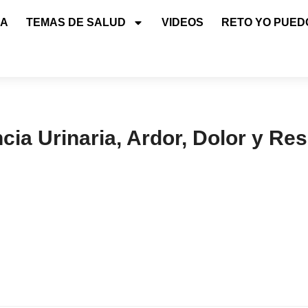
IA
TEMAS DE SALUD
VIDEOS
RETO YO PUED
cia Urinaria, Ardor, Dolor y Re