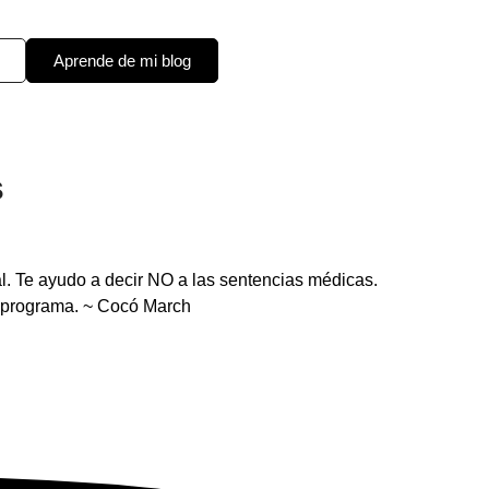
Aprende de mi blog
s
al. Te ayudo a decir NO a las sentencias médicas.
e programa. ~ Cocó March