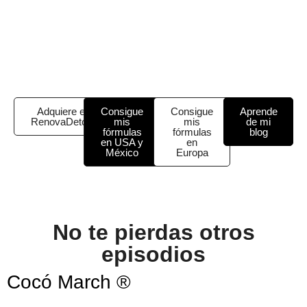
Adquiere el
Consigue
Consigue
Aprende
RenovaDetox
mis
mis
de mi
fórmulas
fórmulas
blog
en USA y
en
México
Europa
No te pierdas otros
episodios
Cocó March ®