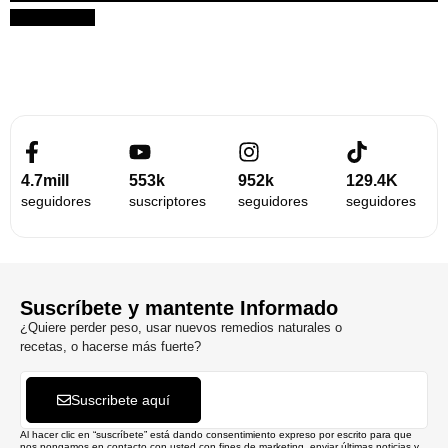
Suscribirme
4.7mill
553k
952k
129.4K
seguidores
suscriptores
seguidores
seguidores
Suscríbete y mantente Informado
¿Quiere perder peso, usar nuevos remedios naturales o
recetas, o hacerse más fuerte?
Suscribete aquí
Al hacer clic en “suscríbete” está dando consentimiento expreso por escrito para que
nos pongamos en contacto con usted con fines de marketing, enviar últimas noticias y