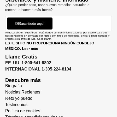
¿Quiere perder peso, usar nuevos remedios naturales o
recetas, o hacerse más fuerte?
Suscribete aquí
Al hacer clic en “suscríbete” está dando consentimiento expreso por escrito para que
nos pongamos en contacto con usted con fines de marketing, enviar últimas noticias y
ofertas exclusivas de Dra. Coco March.
ESTE SITIO NO PROPORCIONA NINGÚN CONSEJO
MÉDICO. Leer más
Llame Gratis
EE. UU. 1·800·641·6802
INTERNACIONAL 1·305·224·8104
Descubre más
Biografía
Noticias Recientes
Reto yo puedo
Testimonios
Política de cookies