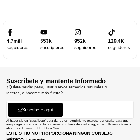
4.7mill
553k
952k
129.4K
seguidores
suscriptores
seguidores
seguidores
Suscríbete y mantente Informado
¿Quiere perder peso, usar nuevos remedios naturales o
recetas, o hacerse más fuerte?
Suscribete aquí
Al hacer clic en “suscríbete” está dando consentimiento expreso por escrito para que
nos pongamos en contacto con usted con fines de marketing, enviar últimas noticias y
ofertas exclusivas de Dra. Coco March.
ESTE SITIO NO PROPORCIONA NINGÚN CONSEJO
MÉDICO. Leer más