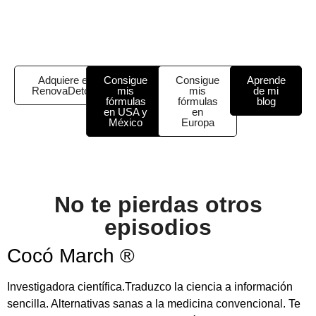
Adquiere el
Consigue
Consigue
Aprende
RenovaDetox
mis
mis
de mi
fórmulas
fórmulas
blog
en USA y
en
México
Europa
No te pierdas otros
episodios
Cocó March ®
Investigadora científica.Traduzco la ciencia a información
sencilla. Alternativas sanas a la medicina convencional. Te